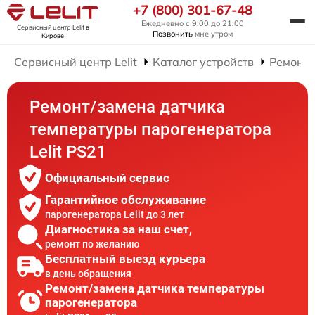
+7 (800) 301-67-48
Ежедневно с 9:00 до 21:00
Сервисный центр Lelit
в
Позвонить
мне утром
Кирове
Сервисный центр Lelit
Каталог устройств
Ремонт 
Ремонт/замена датчика
температуры парогенератора
Lelit PS21
Официальный сервис
Гарантийное обслуживание
парогенератора Lelit до 3 лет
Диагностика за наш счет,
ремонт по желанию
Бесплатный выезд курьера
в день обращения
Ремонт/замена датчика температуры
парогенератора