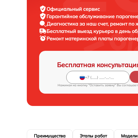
Официальный сервис
Гарантийное обслуживание
парогенер
Диагностика за наш счет,
ремонт по
Бесплатный выезд курьера
в день о
Ремонт материнской платы пароген
Бесплатная консультаци
Нажимая на кнопку "Оставить заявку" Вы соглашает
Преимущества
Этапы работ
Модели