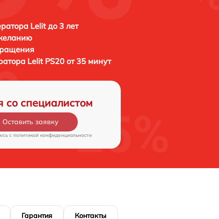
атора Lelit до 3 лет
 желанию
бращения
ератора
Lelit PS20 от 35 минут
я со специалистом
Оставить заявку
есь c
политикой конфиденциальности
Гарантия
Контакты