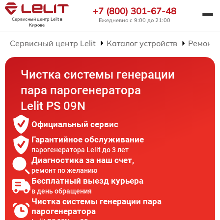
+7 (800) 301-67-48
Сервисный центр Lelit
в
Ежедневно с 9:00 до 21:00
Кирове
Сервисный центр Lelit
Каталог устройств
Ремонт 
Чистка системы генерации
пара парогенератора
Lelit PS 09N
Официальный сервис
Гарантийное обслуживание
парогенератора Lelit до 3 лет
Диагностика за наш счет,
ремонт по желанию
Бесплатный выезд курьера
в день обращения
Чистка системы генерации пара
парогенератора