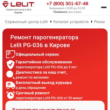
+7 (800) 301-67-48
Ежедневно с 9:00 до 21:00
Сервисный центр Lelit
в
Позвонить
мне утром
Кирове
Сервисный центр Lelit
Каталог устройств
Ремонт 
Ремонт парогенератора
Lelit PG-036 в Кирове
Официальный сервис
Гарантийное обслуживание
парогенератора Lelit PG-036 до 3 лет
Диагностика за наш счет,
ремонт по желанию
Бесплатный выезд курьера
в день обращения
Срочный ремонт
парогенератора Lelit PG-036 от 35 минут
Бесплатная консультация со