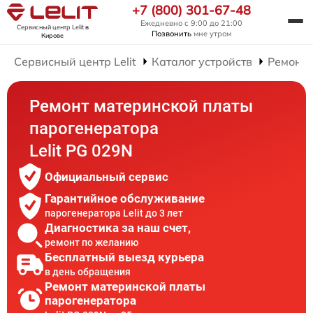
+7 (800) 301-67-48
Ежедневно с 9:00 до 21:00
Сервисный центр Lelit
в
Позвонить
мне утром
Кирове
Сервисный центр Lelit
Каталог устройств
Ремонт 
Ремонт материнской платы
парогенератора
Lelit PG 029N
Официальный сервис
Гарантийное обслуживание
парогенератора Lelit до 3 лет
Диагностика за наш счет,
ремонт по желанию
Бесплатный выезд курьера
в день обращения
Ремонт материнской платы
парогенератора