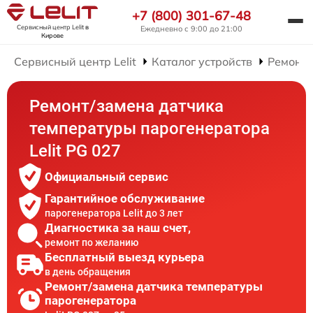
+7 (800) 301-67-48
Сервисный центр Lelit
в
Ежедневно с 9:00 до 21:00
Кирове
Сервисный центр Lelit
Каталог устройств
Ремонт 
Ремонт/замена датчика
температуры парогенератора
Lelit PG 027
Официальный сервис
Гарантийное обслуживание
парогенератора Lelit до 3 лет
Диагностика за наш счет,
ремонт по желанию
Бесплатный выезд курьера
в день обращения
Ремонт/замена датчика температуры
парогенератора