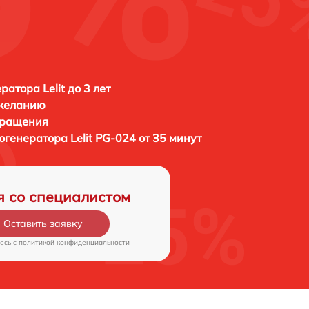
атора Lelit до 3 лет
 желанию
бращения
рогенератора
Lelit PG-024 от 35 минут
я со специалистом
Оставить заявку
есь c
политикой конфиденциальности