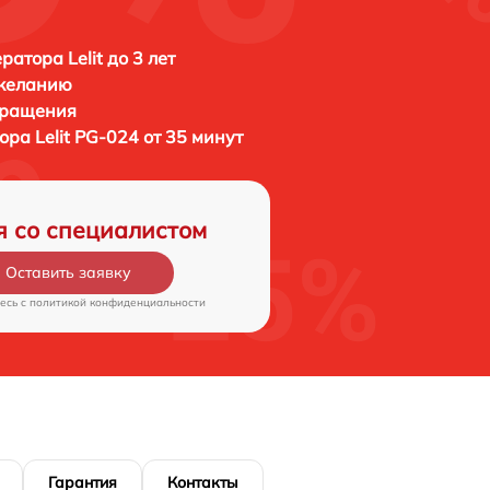
атора Lelit до 3 лет
 желанию
бращения
тора
Lelit PG-024 от 35 минут
я со специалистом
Оставить заявку
есь c
политикой конфиденциальности
Гарантия
Контакты