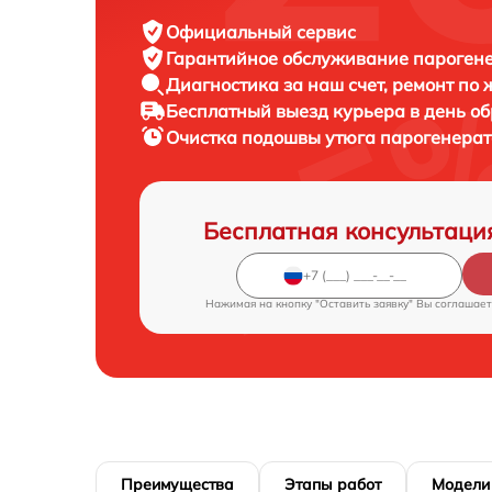
Официальный сервис
Гарантийное обслуживание
парогенер
Диагностика за наш счет,
ремонт по
Бесплатный выезд курьера
в день о
Очистка подошвы утюга парогенера
Бесплатная консультаци
Нажимая на кнопку "Оставить заявку" Вы соглашает
Преимущества
Этапы работ
Модели