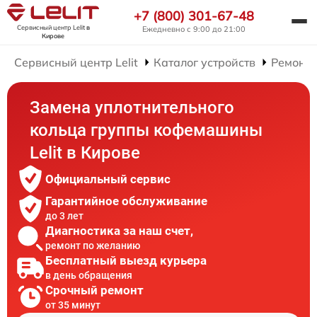
+7 (800) 301-67-48
Сервисный центр Lelit
в
Ежедневно с 9:00 до 21:00
Кирове
Сервисный центр Lelit
Каталог устройств
Ремонт
Замена уплотнительного
кольца группы кофемашины
Lelit в Кирове
Официальный сервис
Гарантийное обслуживание
до 3 лет
Диагностика за наш счет,
ремонт по желанию
Бесплатный выезд курьера
в день обращения
Срочный ремонт
от 35 минут