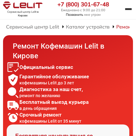
+7 (800) 301-67-48
Ежедневно с 9:00 до 21:00
Сервисный центр Lelit
в
Позвонить
мне утром
Кирове
Сервисный центр Lelit
Каталог устройств
Ремонт
Ремонт Кофемашин Lelit в
Кирове
Официальный сервис
Гарантийное обслуживание
кофемашины Lelit до 3 лет
Диагностика за наш счет,
ремонт по желанию
Бесплатный выезд курьера
в день обращения
Срочный ремонт
кофемашины Lelit от 35 минут
Бесплатная консультация со